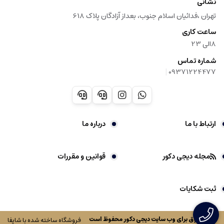
نشانی
تهران ،فدائیان اسلام جنوب، بعداز آزادگان پلاک 618
ساعت کاری
8الی 23
شماره تماس
|
09371224477
ارتباط با ما
درباره ما
مجله دیجی دکور
قوانین و مقررات
ثبت شکایات
کلیه حقوق برای وب سایت
دیجی دکور
محفوظ است
فروشگاه ساخته شده با شاپفا