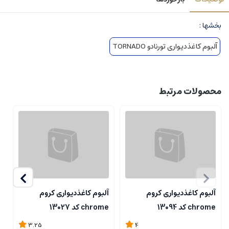
بخشها :
آلبوم کاغذدیواری تورنادو TORNADO
محصولات مرتبط
آلبوم کاغذدیواری کروم
آلبوم کاغذدیواری کروم
آ
chrome کد 13094
chrome کد 13027
me
3.25
4