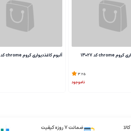
chrome کد 13027
آلبوم کاغذدیواری کروم chrome کد 13118
3.25
ناموجود
الا
ضمانت 7 روزه کیفیت