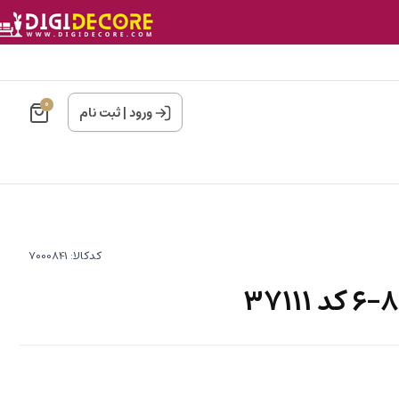
0
ورود
|
ثبت نام
کدکالا: