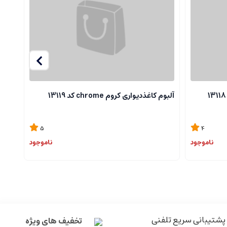
آلبوم کاغذدیواری کروم chrome کد 13119
آلبوم ک
5
4
ناموجود
ناموجود
پشتیبانی سریع تلفنی
تخفیف های ویژه