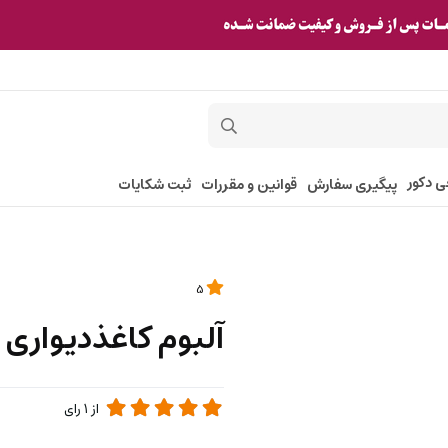
ی دکور
پیگیری سفارش
قوانین و مقررات
ثبت شکایات
5
آلبوم کاغذدیواری 8-6 کد 37111
از
1
رای