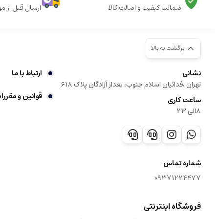
ضمانت کیفیت و اصالت کالا
ارسال قبل از م
برگشت به بالا
نشانی
ارتباط با ما
تهران ،فدائیان اسلام جنوب، بعداز آزادگان پلاک 618
قوانین و مقررا
ساعت کاری
8الی 23
شماره تماس
09371224477
فروشگاه اینترنتی