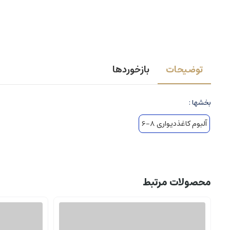
توضیحات
بازخوردها
بخشها :
آلبوم کاغذدیواری 8-6
محصولات مرتبط