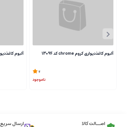
آلبوم کاغذدیواری کروم chrome کد 13094
آلبوم کاغذدیواری کروم 
4
ناموجود
اصــالت کالا
ارسال سریع ک