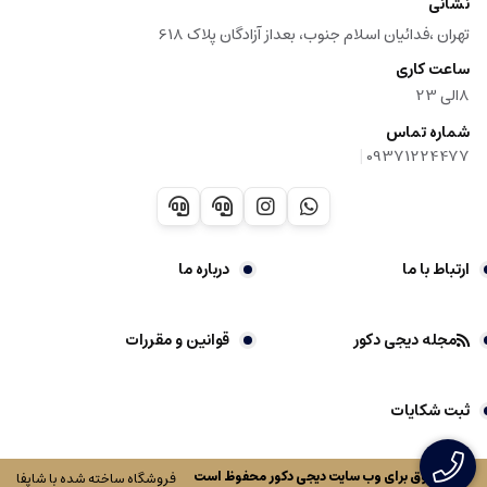
نشانی
تهران ،فدائیان اسلام جنوب، بعداز آزادگان پلاک 618
ساعت کاری
8الی 23
شماره تماس
|
09371224477
ارتباط با ما
درباره ما
مجله دیجی دکور
قوانین و مقررات
ثبت شکایات
کلیه حقوق برای وب سایت
دیجی دکور
محفوظ است
فروشگاه ساخته شده با شاپفا