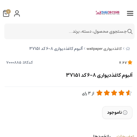
0
جستجوی محصول، دسته، برند...
آلبوم کاغذدیواری 8-6 کد 37151
کاغذدیواری wallpaper
کدکالا:
4.67
آلبوم کاغذدیواری 8-6 کد 37151
از
3
رای
ناموجود
توضیحات
بازخوردها