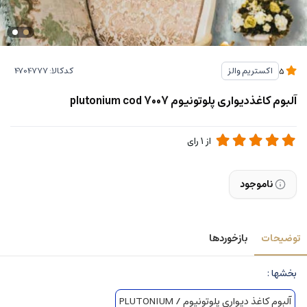
کدکالا:
اکستریم والز
5
آلبوم کاغذدیواری پلوتونیوم plutonium cod 7007
از
1
رای
ناموجود
توضیحات
بازخوردها
بخشها :
آلبوم کاغذ دیواری پلوتونیوم / PLUTONIUM