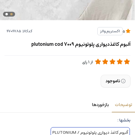
کدکالا:
اکستریم والز
5
آلبوم کاغذدیواری پلوتونیوم plutonium cod 7009
از
1
رای
ناموجود
توضیحات
بازخوردها
بخشها :
آلبوم کاغذ دیواری پلوتونیوم / PLUTONIUM